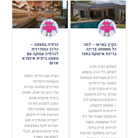
הקיץ בשיאו – למה
הרפיה בסאונה –
כל משפחה צריכה
הדרך המודרנית
בריכת אינטקס בחצר
להרפיה עמוקה עם
סאונה ביתית אינפרא
אדום
כשחום הקיץ מגיע
לשיאו, כל הורה מחפש
בעידן שבו הלחץ הנפשי
דרכים מעניינות ובטוחות
והעומס היומיומי
לשמור על הילדים
מחייבים הפוגות קצרות
קרירים ומבדרים בו
של רוגע ובריאות, סאונה
זמנית. בריכת אינטקס
ביתית אינפרא אדום
היא פתרון מושלם לכך
הפכה לפתרון מודרני
– פשוטה להקמה,
ומבוקש. סאונות אלו
ידידותית לתחזוקה
מציעות חוויית חימום
ומספקת שעות של כיף
ייחודית שמחדירה חום
לכל המשפחה. מעבר
ישירות לגוף באמצעות
להיותה פריט בידור,
קרני אינפרא אדום, מבלי
הבריכה מספקת יתרונות
לחמם את האוויר