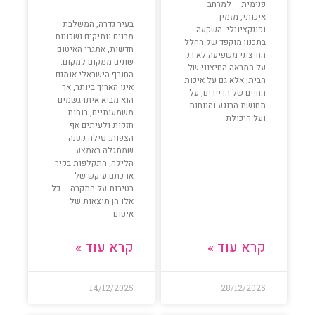
פנימית – למרחב
איכותי, מזמין
בעיר גדרה, המשלבת
ופונקציונלי. השקעה
מבנים וותיקים ושכונות
בתכנון מוקפד של החלל
חדשות, אתגרי האיטום
החיצוני משפיעה לא רק
שונים ממקום למקום.
על המראה החיצוני של
החורף הישראלי אומנם
הבית, אלא גם על איכות
אינו הארוך ביותר, אך
החיים של הדיירים, על
הוא מביא איתו גשמים
תחושת הרוגע והנוחות
משמעותיים, רוחות
ועל היכולת
חזקות ולעיתים אף
הצפות. נזילה קטנה
שמתגלה באמצע
הלילה, התקלפות בקיר
או כתם עיקש של
רטיבות על התקרה – כל
אלו הן תוצאות של
איטום
קרא עוד »
קרא עוד »
14/12/2025
28/12/2025