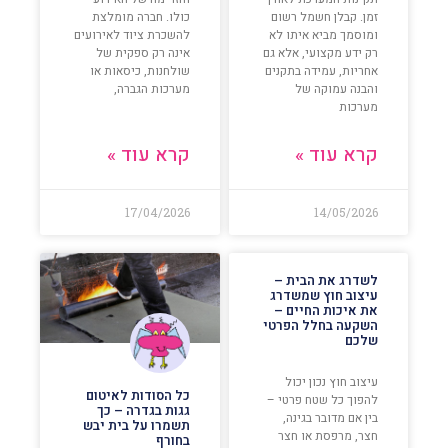
זמן. קבלן חשמל רשום
כולו. חברה מומלצת
ומוסמך מביא איתו לא
להשכרת ציוד לאירועים
רק ידע מקצועי, אלא גם
אינה רק ספקית של
אחריות, עמידה בתקנים
שולחנות, כיסאות או
והבנה עמוקה של
מערכות הגברה,
מערכות
קרא עוד »
קרא עוד »
17/04/2026
14/05/2026
לשדרג את הבית –
עיצוב חוץ שמשדרג
את איכות החיים –
השקעה בחלל הפרטי
שלכם
עיצוב חוץ נכון יכול
כל הסודות לאיטום
להפוך כל שטח פרטי –
גגות בגדרה – כך
בין אם מדובר בגינה,
תשמרו על בית יבש
חצר, מרפסת או חצר
בחורף