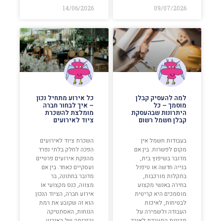
14/06/2026
09/07/2026
למה להעסיק קבלן
כל אירוע מתחיל נכון
מוסמך – כל
– איך לבחור חברה
היתרונות שבהעסקת
מומלצת להשכרת
קבלן חשמל רשום
ציוד לאירועים
בעבודות חשמל אין
השכרת ציוד לאירועים
מקום לפשרות. בין אם
הפכה לחלק בלתי נפרד
מדובר בשיפוץ בית,
מהפקת אירועים פרטיים
בנייה חדשה או טיפול
ועסקיים כאחד. בין אם
בתקלות מורכבות,
מדובר בחתונה, בר
בחירה באנשי מקצוע
מצווה, כנס מקצועי או
מוסמכים היא קריטית
אירוע חברה, הציוד הנכון
לבטיחות, לאיכות
הוא זה שקובע את רמת
העבודה ולשמירה על
הנוחות, האסתטיקה
תקינות המערכת לאורך
והזרימה של האירוע