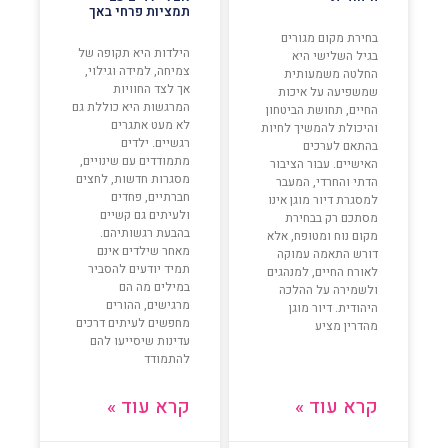
תמציות פרחי באך
בחירת מקום מגורים
הילדות היא תקופה של
בגיל השלישי היא
צמיחה, למידה וגילוי,
החלטה משמעותית
אך לצד החוויות
שמשפיעה על איכות
המרגשות היא כוללת גם
החיים, תחושת הביטחון
לא מעט אתגרים
והיכולת להמשיך לחיות
רגשיים. ילדים
בהתאם לערכים
מתמודדים עם שינויים,
האישיים. עבור הציבור
מסגרות חדשות, לחצים
הדתי והחרדי, המעבר
חברתיים, פחדים
למסגרת דיור מוגן אינו
ולעיתים גם קשיים
מסתכם רק בבחירת
בהבעת רגשותיהם.
מקום נוח ומטופח, אלא
מאחר שילדים אינם
דורש התאמה עמוקה
תמיד יודעים להסביר
לאורח החיים, למנהגים
במילים מה הם
ולשמירה על ההלכה
מרגישים, ההורים
היהודית. דיור מוגן
מחפשים לעיתים דרכים
מהדרין מציע
עדינות שיסייעו להם
להתמודד
קרא עוד »
קרא עוד »