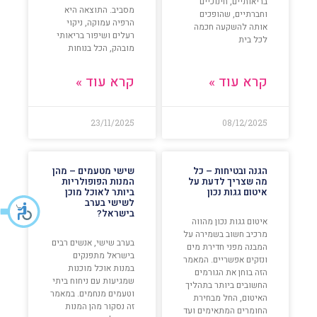
בריאותיים, חינוכיים
מסביב. התוצאה היא
וחברתיים, שהופכים
הרפיה עמוקה, ניקוי
אותה להשקעה חכמה
רעלים ושיפור בריאותי
לכל בית
מובהק, הכל בנוחות
קרא עוד »
קרא עוד »
23/11/2025
08/12/2025
הגנה ובטיחות – כל
שישי מטעמים – מהן
מה שצריך לדעת על
המנות הפופולריות
איטום גגות נכון
ביותר לאוכל מוכן
לשישי בערב
בישראל?
איטום גגות נכון מהווה
מרכיב חשוב בשמירה על
בערב שישי, אנשים רבים
המבנה מפני חדירת מים
בישראל מתפנקים
ונזקים אפשריים. המאמר
במנות אוכל מוכנות
הזה בוחן את הגורמים
שמגיעות עם ניחוח ביתי
החשובים ביותר בתהליך
וטעמים מנחמים. במאמר
האיטום, החל מבחירת
זה נסקור מהן המנות
החומרים המתאימים ועד