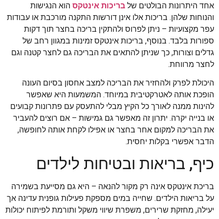
אחד היתרונות הבולטים של
בריכות אינטקס
הוא הנגישות
והנוחות שלהן. בריכות אלו אינן דורשות התקנה מורכבת או עבודות
עפר מקצועיות – ניתן לפרוס ולהתקין בריכה בחצר תוך דקות
ספורות בלבד. בנוסף, בריכות אינטקס זמינות במגוון רחב של
גדלים וצורות, כך שניתן להתאים את הבריכה גם לחצר קטנה וגם
לחצר מרווחת.
היכולת לפרק ולהחזיר את הבריכה למצב אחסון בסיום העונה
הופכת אותה לאטרקטיבית במיוחד. המשמעות היא שאפשר
להינות ממנה לאורך כל הקיץ מבלי להתעסק עם פתרונות קבועים
או בנייה יקרה. יתרון זה מאפשר גם גמישות – אם רוצים להעביר
את הבריכה למקום אחר בחצר או אפילו לקחת אותה לחופשה,
הדבר אפשרי בקלות יחסית.
כיף, בריאות ובטיחות לילדים
בריכת אינטקס אינה רק מקור להנאה – היא גם מסייעת בשמירה
על בריאות הילדים. שחייה במים מספקת פעילות גופנית עדינה אך
יעילה, מחזקת שרירים, משפרת שיווי משקל ותורמת לפיתוח יכולות