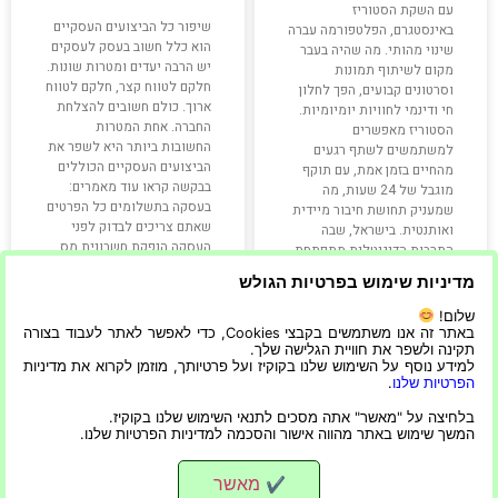
עם השקת הסטוריז
שיפור כל הביצועים העסקיים
באינסטגרם, הפלטפורמה עברה
הוא כלל חשוב בעסק לעסקים
שינוי מהותי. מה שהיה בעבר
יש הרבה יעדים ומטרות שונות.
מקום לשיתוף תמונות
חלקם לטווח קצר, חלקם לטווח
וסרטונים קבועים, הפך לחלון
ארוך. כולם חשובים להצלחת
חי ודינמי לחוויות יומיומיות.
החברה. אחת המטרות
הסטוריז מאפשרים
החשובות ביותר היא לשפר את
למשתמשים לשתף רגעים
הביצועים העסקיים הכוללים
מהחיים בזמן אמת, עם תוקף
בבקשה קראו עוד מאמרים:
מוגבל של 24 שעות, מה
בעסקה בתשלומים כל הפרטים
שמעניק תחושת חיבור מיידית
שאתם צריכים לבדוק לפני
ואותנטית. בישראל, שבה
העסקה הנפקת חשבונית מס
התרבות הדיגיטלית מתפתחת
בקצב מהיר, הסטוריז
מדיניות שימוש בפרטיות הגולש
קרא עוד »
קרא עוד »
שלום!
באתר זה אנו משתמשים בקבצי Cookies, כדי לאפשר לאתר לעבוד בצורה
תקינה ולשפר את חוויית הגלישה שלך.
למידע נוסף על השימוש שלנו בקוקיז ועל פרטיותך, מוזמן לקרוא את מדיניות
הפרטיות שלנו
.
11/09/2022
14/01/2026
בלחיצה על "מאשר" אתה מסכים לתנאי השימוש שלנו בקוקיז.
המשך שימוש באתר מהווה אישור והסכמה למדיניות הפרטיות שלנו.
מאשר
✔