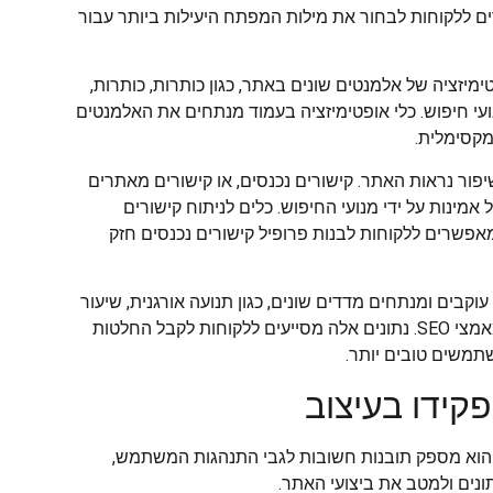
ם ללקוחות לבחור את מילות המפתח היעילות ביותר עבור
ימיזציה של אלמנטים שונים באתר, כגון כותרות, כותרות,
ועי חיפוש. כלי אופטימיזציה בעמוד מנתחים את האלמנטים
מקסימלית.
יפור נראות האתר. קישורים נכנסים, או קישורים מאתרים
ינות על ידי מנועי החיפוש. כלים לניתוח קישורים
ומאפשרים ללקוחות לבנות פרופיל קישורים נכנסים חזק
רים. הם עוקבים ומנתחים מדדים שונים, כגון תנועה אורגנית, שיעור
יציאה מדף כניסה ושיעורי המרה, כדי להעריך את האפקטיביות של מאמצי SEO. נתונים אלה מסייעים ללקוחות לקבל החלטות
תמשים טובים יותר.
 הוא מספק תובנות חשובות לגבי התנהגות המשתמש,
נים ולמטב את ביצועי האתר.