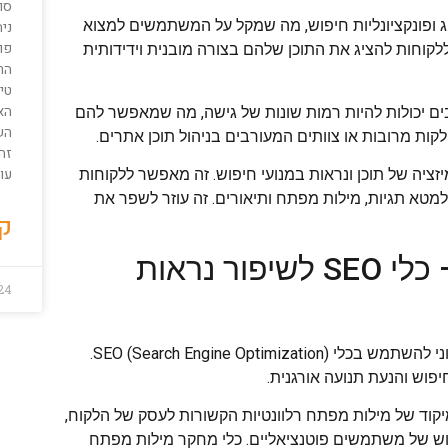
סו
ווג, תיוג ופונקציונליות חיפוש, מה שמקל על המשתמשים למצוא
ני
פוס
קוחות להציג את התוכן שלהם בצורה מובנית וידידותית
הר
טי
הא
שים מרובים יכולות להיות רמות שונות של גישה, מה שמאפשר להם
הש
לקות מרובות או צוותים המעורבים בניהול תוכן אתרים.
זה
עו
נות לאופטימיזציה של תוכן ונראות במנועי חיפוש. זה מאפשר ללקוחות
למטא תגיות, מילות מפתח ותיאורים. זה עוזר לשפר את
קר
3. 'אתה יכול לראות אותי עכשיו?' – כלי SEO לשיפור נראות
24
על מנת לשפר את הנראות של אתר האינטרנט העסקי של הלקוח, חיוני להשתמש בכלי SEO (Search Engine Optimization).
פוש והנעת תנועה אורגנית.
מיקוד של מילות מפתח רלוונטיות הקשורות לעסק של הלקוח,
וש של משתמשים פוטנציאליים. כלי מחקר מילות מפתח