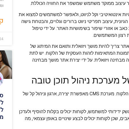
צור עיצוב ממוקד משתמש שמשפר את החוויה הכוללת.
וממ
פקיד מפתח בעיצוב UX. האתר צריך להיות אינטואיטיבי וקל לניווט, ולאפשר למשתמשים למצוא את
קר
יונית, עיצוב תפריטי ניווט ברורים וגלויים, והבטחת גישה
אב או אזורי שיפור בשימושיות האתר. על ידי טיפול
ת רצון המשתמשים.
024
 אסתטיקה ועיצוב חזותי הם היבטים חשובים של עיצוב UX. האתר צריך להיות מושך ויזואלית ותואם את המיתוג של
תמונות המתאימות לזהות העסקית של הלקוח. יש לתת
 מבחינה ויזואלית. על ידי יצירת אתר מושך מבחינה
מערכת ניהול תוכן טובה (CMS) היא חיונית לעיצוב האתר העסקי של הלקוח. מערכת CMS מאפשרת יצירה, ארגון וניהול קל של
סו
לא
לב
כן. עם ממשק ידידותי למשתמש, לקוחות יכולים בקלות להוסיף ולעדכן
מי
ים, שכן לקוחות יכולים לבצע שינויים באופן עצמאי, מה