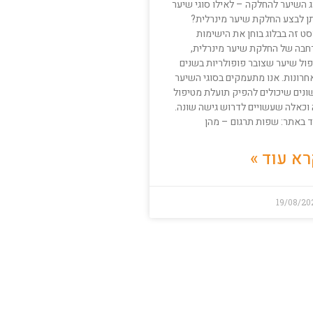
ג השיער להחלקה – לאילו סוגי שיער
תן לבצע החלקת שיער מינרלית?
ט זה בבלוג בוחן את הישימות
חבה של החלקת שיער מינרלית,
פול שיער שצובר פופולריות בשנים
חרונות. אנו מתעמקים בסוגי השיער
ונים שיכולים להפיק תועלת מטיפול
 וכאלה שעשויים לדרוש גישה שונה.
ד באתר: שפות תרגום – מהן
א עוד »
19/08/20