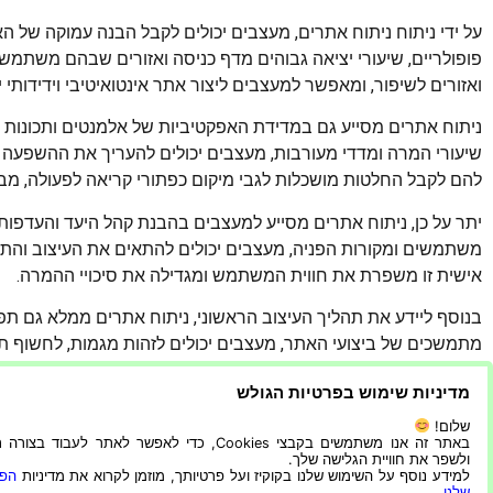
על ידי ניתוח ניתוח אתרים, מעצבים יכולים לקבל הבנה עמוקה של ה
פופולריים, שיעורי יציאה גבוהים מדף כניסה ואזורים שבהם משתמשים
ואזורים לשיפור, ומאפשר למעצבים ליצור אתר אינטואיטיבי וידידותי
ניתוח אתרים מסייע גם במדידת האפקטיביות של אלמנטים ותכונות עיצ
שיעורי המרה ומדדי מעורבות, מעצבים יכולים להעריך את ההשפעה ש
להם לקבל החלטות מושכלות לגבי מיקום כפתורי קריאה לפעולה, מבנ
יתר על כן, ניתוח אתרים מסייע למעצבים בהבנת קהל היעד והעדפותיהם
משתמשים ומקורות הפניה, מעצבים יכולים להתאים את העיצוב והתו
אישית זו משפרת את חווית המשתמש ומגדילה את סיכויי ההמרה.
בנוסף ליידע את תהליך העיצוב הראשוני, ניתוח אתרים ממלא גם תפק
מתמשכים של ביצועי האתר, מעצבים יכולים לזהות מגמות, לחשוף תחו
איטרטיבית זו מבטיחה שהאתר יישאר רלוונטי, יעיל ומתאים לצרכים
מדיניות שימוש בפרטיות הגולש
לסיכום, הבנת הכלים הדרושים לעיצוב האתר העסקי של הלקוח ה
שלום!
אלו לא רק יסייעו ביצירת אתר מושך מבחינה ויזואלית אלא גם 
באתר זה אנו משתמשים בקבצי Cookies, כדי לאפשר לאתר לעבוד בצ
ולשפר את חוויית הגלישה שלך.
יותר ודירוג משופר במנועי החיפוש. זכור, אתר מעוצב היטב הו
למידע נוסף על השימוש שלנו בקוקיז ועל פרטיותך, מוזמן לקרוא את מדיניות
הפר
מקצועי שירשים את הלקוחות תמיד מומלץ לחפש
סוכנות פרסום
שלנו
.