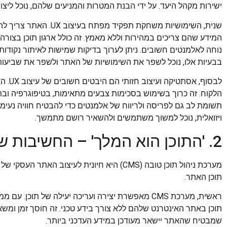
ישירות מקהל היעד. על ידי הבנת המטרות והמניעים שלהם, נוכל לי
שנית, השימושיות משחקת ת
המידע שהם צריכים במהירות וללא מאמץ. זה כולל ארגון תוכן בצורה הג
נוחה לאלמנטים חשובים. ניתן לערוך בדיקות שמישות לאיתור נקודות כ
בבעיות אלו, נוכל לשפר את השימושיות של האתר ולשפר את שביעו
לבסוף,
הלקוח. זה כרוך בשימוש בסכימות צבעים מתאימות, בטיפוגרפיה וב
תשומת לב גם לפריסה ולריווח של אלמנטים כדי להבטיח חוויה נעימה
ויזואלית, נוכל למשוך משתמשים ולהשאיר רושם מתמשך.
2. 'התוכן הוא המלך' – החשיבות של מערכת ניהול תוכן טובה
תוכן האתר.
ראשית, מערכת CMS מאפשרת יצירה ועריכה יעילה של תו
תוכן באתר האינטרנט שלהם ללא צורך בידע טכני. זה חוסך זמן ומשאב
שמבטיח שהאתר יישאר מעודכן במידע העדכני ביותר.