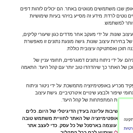
אופן שבו משתמשים מנווטים באתר. הם יכולים לזהות דפים
 נוטים לרדת. מידע זה מסייע בזיהוי בעיות שימושיות
 יותר למשתמש.
וב שונות. על ידי מעקב אחר מדדים כגון שיעורי קליקים,
ל בחירות עיצוב שונות. גישה מונעת נתונים זו מאפשרת
ה תוכן ואסתטיקה עיצובית כוללת.
. על ידי ניתוח נתונים דמוגרפיים, תחומי עניין של
כן של האתר כך שיהדהדו טוב יותר עם קהל היעד. התאמה
יד מכריע באופטימיזציה מתמשכת. על ידי ניטור וניתוח
מי שיפור ולבצע שינויים איטרטיביים. גישת עיצוב
 ולהעדפות המתפתחות של קהל היעד.
יא חשיבות עליונה בעידן הדיגיטלי של היום. כלים
יסייעו באופטימיזציה של האתר לחוויית משתמש טובה
ורה תקינה
א כלי רב עוצמה בארסנל של כל עסק. כדי לעצב אתר
טיות
 דיגיטלי
שיסייע לכם בכל התהליך.