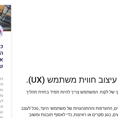
כל
הכ
אי
של
כל
לה
הל
ר אינטרנט עסקי של לקוח. המשתמש צריך להיות תמיד בחזית תהליך
על 
לע
מצ
ים, ההעדפות וההתנהגויות של משתמשי היעד, נוכל לעצב
המ
 כגון סקרים או ראיונות, כדי לאסוף תובנות ומשוב