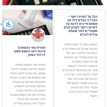
הכל על לוחית רישוי –
המדריך המלא לכל מה
שאתם חייבים לדעת על
לוחיות רישוי לקורקינטים
חשמליים לפני שאתם
עולים לכביש
התעמק במדריך המקיף שלנו
תחזית צפי הכנסות 3
המכסה את כל מה שאתה צריך
סיבות למה הנושא חשוב
לדעת על לוחיות רישוי של
לניהול העסק
קורקינט חשמלי. אנו מנתחים
את הדרישות החוקיות,
תחזית צפי הכנסות תחזית
ההטבות והתהליך להשגת
הכנסה מדויקת חשובה לניהול
אחד, כמו גם שיקולים קריטיים
העסק. היא עוזרת לתכנן ולנהל
לפני היציאה לדרך. מדריך זה
את הכספים של החברה. תחזית
הוא קריאת חובה לכל בעל
ההכנסות מסייעת גם בקבלת
קורקינט חשמלי פוטנציאלי
החלטות שיכולות להשפיע
ונוכחי. למה קורקינטים
לטובה על רווחיות החברה
חשמליים צריכים לוחיות
ועתידה ועל עוד נושאים שונים.
רישוי?
חיזוי הכנסות הוא תהליך
הכולל חיזוי הכנסה עתידית