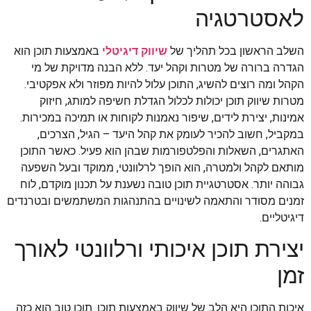
לאסטרטגיה
השלב הראשון בכל תהליך של
שיווק דיגיטלי
באמצעות תוכן הוא
הגדרה ברורה של מטרות וקהל יעד. ללא הבנה מדויקת של מי
הקהל ומה רוצים להשיג, התוכן עלול להיות מפוזר ולא אפקטיבי.
מטרות שיווק תוכן יכולות לכלול הגדלת חשיפה למותג, חיזוק
אמינות, יצירת לידים, שיפור נאמנות לקוחות או תמיכה במכירות.
במקביל, חשוב להכיר לעומק את קהל היעד – הגיל, הצרכים,
האתגרים, השאלות והפלטפורמות שבהן הוא פעיל. כאשר התוכן
מותאם לקהל ולמטרה, הוא הופך לרלוונטי, ממוקד ובעל השפעה
גבוהה יותר. אסטרטגיית תוכן טובה נשענת על תכנון מוקדם, לוח
זמנים מסודר והתאמה לשינויים בהתנהגות המשתמשים ובטרנדים
דיגיטליים.
יצירת תוכן איכותי ורלוונטי לאורך
זמן
איכות התוכן היא הלב של שיווק באמצעות תוכן. תוכן טוב הוא כזה