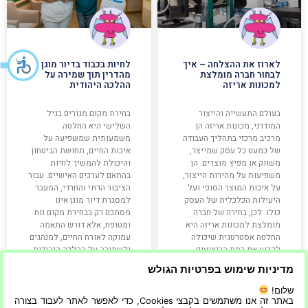
לארוז את ההצלחה – איך
לחיות בכבוד בדיור מוגן
לבחור חברה מומלצת
מהדרין תוך שמירה על
למכונות אריזה
ההלכה היהודית
בעולם התעשייה והייצור
בחירת מקום מגורים בגיל
המודרני, מכונות אריזה הן
השלישי היא החלטה
מרכיב מרכזי בתהליך העבודה
משמעותית שמשפיעה על
של כמעט כל עסק שמייצר,
איכות החיים, תחושת הביטחון
משווק או מפיץ מוצרים. הן
והיכולת להמשיך לחיות
משפיעות על מהירות הייצור,
בהתאם לערכים האישיים. עבור
על איכות המוצר הסופי ועל
הציבור הדתי והחרדי, המעבר
היעילות הכלכלית של העסק
למסגרת דיור מוגן אינו
כולו. לכן, בחירה של חברה
מסתכם רק בבחירת מקום נוח
מומלצת למכונות אריזה היא
ומטופח, אלא דורש התאמה
החלטה אסטרטגית שיכולה
עמוקה לאורח החיים, למנהגים
לקבוע את רמת הביצועים
ולשמירה על ההלכה היהודית.
דיור מוגן מהדרין מציע
מדיניות שימוש בפרטיות הגולש
שלום!
קרא עוד »
קרא עוד »
באתר זה אנו משתמשים בקבצי Cookies, כדי לאפשר לאתר לעבוד בצורה